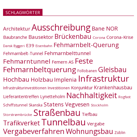
SCHLAGWÖRTER
Ausschreibung
Bane NOR
Architektur
Brückenbau
Bausektor
Corona-Krise
Baubranche
Corona
Fehmarnbelt-Querung
E39
Eisenbahn
Dansk Byggeri
Fehmarnbelttunnel
Fehmarnbelt-Tunnel
Feste
Fehmarntunnel
Femern AS
Fehmarnbeltquerung
Gleisbau
Follobanen
Infrastruktur
Hochbau
Holzbau
Implenia
Krankenhausbau
Konjunktur
Infrastrukturinvestitionen
Investitionen
Nachhaltigkeit
Lieferantentreffen
Lynetteholm
Rogfast
Statens Vegvesen
Schiffstunnel
Skanska
Stockholm
Straßenbau
Tiefbau
Storstrømbrücke
Tunnelbau
Trafikverket
Vergabe
Vergabeverfahren
Wohnungsbau
Züblin