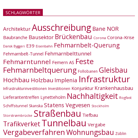
SCHLAGWÖRTER
Ausschreibung
Bane NOR
Architektur
Brückenbau
Bausektor
Corona-Krise
Baubranche
Corona
Fehmarnbelt-Querung
E39
Eisenbahn
Dansk Byggeri
Fehmarnbelttunnel
Fehmarnbelt-Tunnel
Feste
Fehmarntunnel
Femern AS
Fehmarnbeltquerung
Gleisbau
Follobanen
Infrastruktur
Hochbau
Holzbau
Implenia
Krankenhausbau
Konjunktur
Infrastrukturinvestitionen
Investitionen
Nachhaltigkeit
Lieferantentreffen
Lynetteholm
Rogfast
Statens Vegvesen
Schiffstunnel
Skanska
Stockholm
Straßenbau
Tiefbau
Storstrømbrücke
Tunnelbau
Trafikverket
Vergabe
Vergabeverfahren
Wohnungsbau
Züblin