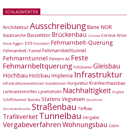
SCHLAGWÖRTER
Ausschreibung
Bane NOR
Architektur
Brückenbau
Bausektor
Corona-Krise
Baubranche
Corona
Fehmarnbelt-Querung
E39
Eisenbahn
Dansk Byggeri
Fehmarnbelttunnel
Fehmarnbelt-Tunnel
Feste
Fehmarntunnel
Femern AS
Fehmarnbeltquerung
Gleisbau
Follobanen
Infrastruktur
Hochbau
Holzbau
Implenia
Krankenhausbau
Konjunktur
Infrastrukturinvestitionen
Investitionen
Nachhaltigkeit
Lieferantentreffen
Lynetteholm
Rogfast
Statens Vegvesen
Schiffstunnel
Skanska
Stockholm
Straßenbau
Tiefbau
Storstrømbrücke
Tunnelbau
Trafikverket
Vergabe
Vergabeverfahren
Wohnungsbau
Züblin