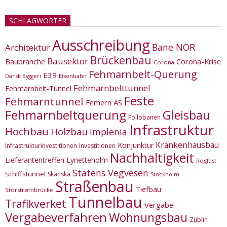
SCHLAGWÖRTER
Ausschreibung
Bane NOR
Architektur
Brückenbau
Bausektor
Corona-Krise
Baubranche
Corona
Fehmarnbelt-Querung
E39
Eisenbahn
Dansk Byggeri
Fehmarnbelttunnel
Fehmarnbelt-Tunnel
Feste
Fehmarntunnel
Femern AS
Fehmarnbeltquerung
Gleisbau
Follobanen
Infrastruktur
Hochbau
Holzbau
Implenia
Krankenhausbau
Konjunktur
Infrastrukturinvestitionen
Investitionen
Nachhaltigkeit
Lieferantentreffen
Lynetteholm
Rogfast
Statens Vegvesen
Schiffstunnel
Skanska
Stockholm
Straßenbau
Tiefbau
Storstrømbrücke
Tunnelbau
Trafikverket
Vergabe
Vergabeverfahren
Wohnungsbau
Züblin