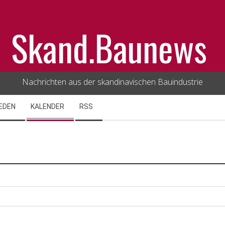
Skand.Baunews
Nachrichten aus der skandinavischen Bauindustrie
EDEN
KALENDER
RSS