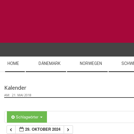
Skip
0:00
to
content
1:00
2:00
Secondary
3:00
HOME
DÄNEMARK
NORWEGEN
SCHW
Navigation
Menu
4:00
Kalender
AM:
21. MAI 2018
5:00
6:00
Schlagwörter
29. OKTOBER 2024
7:00