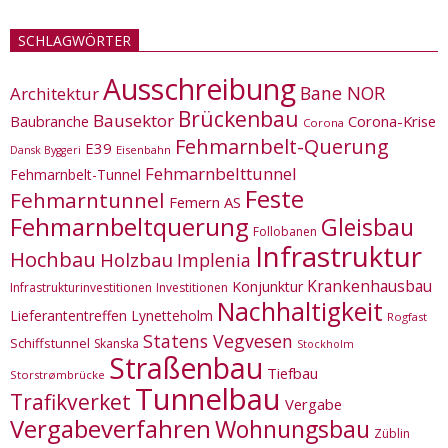
SCHLAGWÖRTER
Ausschreibung
Bane NOR
Architektur
Brückenbau
Bausektor
Corona-Krise
Baubranche
Corona
Fehmarnbelt-Querung
E39
Eisenbahn
Dansk Byggeri
Fehmarnbelttunnel
Fehmarnbelt-Tunnel
Feste
Fehmarntunnel
Femern AS
Fehmarnbeltquerung
Gleisbau
Follobanen
Infrastruktur
Hochbau
Holzbau
Implenia
Krankenhausbau
Konjunktur
Infrastrukturinvestitionen
Investitionen
Nachhaltigkeit
Lieferantentreffen
Lynetteholm
Rogfast
Statens Vegvesen
Schiffstunnel
Skanska
Stockholm
Straßenbau
Tiefbau
Storstrømbrücke
Tunnelbau
Trafikverket
Vergabe
Vergabeverfahren
Wohnungsbau
Züblin