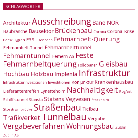
SCHLAGWÖRTER
Ausschreibung
Bane NOR
Architektur
Brückenbau
Bausektor
Corona-Krise
Baubranche
Corona
Fehmarnbelt-Querung
E39
Eisenbahn
Dansk Byggeri
Fehmarnbelttunnel
Fehmarnbelt-Tunnel
Feste
Fehmarntunnel
Femern AS
Fehmarnbeltquerung
Gleisbau
Follobanen
Infrastruktur
Hochbau
Holzbau
Implenia
Krankenhausbau
Konjunktur
Infrastrukturinvestitionen
Investitionen
Nachhaltigkeit
Lieferantentreffen
Lynetteholm
Rogfast
Statens Vegvesen
Schiffstunnel
Skanska
Stockholm
Straßenbau
Tiefbau
Storstrømbrücke
Tunnelbau
Trafikverket
Vergabe
Vergabeverfahren
Wohnungsbau
Züblin
Züblin AS