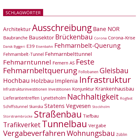
SCHLAGWÖRTER
Ausschreibung
Bane NOR
Architektur
Brückenbau
Bausektor
Corona-Krise
Baubranche
Corona
Fehmarnbelt-Querung
E39
Eisenbahn
Dansk Byggeri
Fehmarnbelttunnel
Fehmarnbelt-Tunnel
Feste
Fehmarntunnel
Femern AS
Fehmarnbeltquerung
Gleisbau
Follobanen
Infrastruktur
Hochbau
Holzbau
Implenia
Krankenhausbau
Konjunktur
Infrastrukturinvestitionen
Investitionen
Nachhaltigkeit
Lieferantentreffen
Lynetteholm
Rogfast
Statens Vegvesen
Schiffstunnel
Skanska
Stockholm
Straßenbau
Tiefbau
Storstrømbrücke
Tunnelbau
Trafikverket
Vergabe
Vergabeverfahren
Wohnungsbau
Züblin