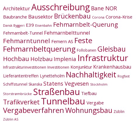
Ausschreibung
Bane NOR
Architektur
Brückenbau
Bausektor
Corona-Krise
Baubranche
Corona
Fehmarnbelt-Querung
E39
Eisenbahn
Dansk Byggeri
Fehmarnbelttunnel
Fehmarnbelt-Tunnel
Feste
Fehmarntunnel
Femern AS
Fehmarnbeltquerung
Gleisbau
Follobanen
Infrastruktur
Hochbau
Holzbau
Implenia
Krankenhausbau
Konjunktur
Infrastrukturinvestitionen
Investitionen
Nachhaltigkeit
Lieferantentreffen
Lynetteholm
Rogfast
Statens Vegvesen
Schiffstunnel
Skanska
Stockholm
Straßenbau
Tiefbau
Storstrømbrücke
Tunnelbau
Trafikverket
Vergabe
Vergabeverfahren
Wohnungsbau
Züblin
Züblin AS