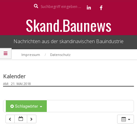
Search
Skip
to
Skand.Baunews
content
Nachrichten aus der skandinavischen Bauindustrie
Secondary
Impressum
Datenschutz
Navigation
Menu
Kalender
AM:
21. MAI 2018
Schlagwörter