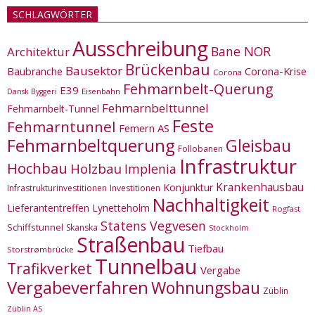
SCHLAGWÖRTER
Ausschreibung
Bane NOR
Architektur
Brückenbau
Bausektor
Corona-Krise
Baubranche
Corona
Fehmarnbelt-Querung
E39
Eisenbahn
Dansk Byggeri
Fehmarnbelttunnel
Fehmarnbelt-Tunnel
Feste
Fehmarntunnel
Femern AS
Fehmarnbeltquerung
Gleisbau
Follobanen
Infrastruktur
Hochbau
Holzbau
Implenia
Krankenhausbau
Konjunktur
Infrastrukturinvestitionen
Investitionen
Nachhaltigkeit
Lieferantentreffen
Lynetteholm
Rogfast
Statens Vegvesen
Schiffstunnel
Skanska
Stockholm
Straßenbau
Tiefbau
Storstrømbrücke
Tunnelbau
Trafikverket
Vergabe
Vergabeverfahren
Wohnungsbau
Züblin
Züblin AS