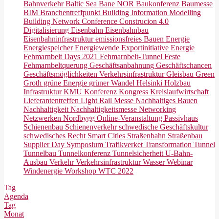
Bahnverkehr
Baltic Sea
Bane NOR
Baukonferenz
Baumesse
BIM
Branchentreffpunkt
Building Information Modelling
Building Network Conference
Construcion 4.0
Digitalisierung
Eisenbahn
Eisenbahnbau
Eisenbahninfrastruktur
emissionsfreies Bauen
Energie
Energiespeicher
Energiewende
Exportinitiative Energie
Fehmarnbelt Days 2021
Fehmarnbelt-Tunnel
Feste
Fehmarnbeltquerung
Geschäftsanbahnung
Geschäftschancen
Geschäftsmöglichkeiten Verkehrsinfrastruktur
Gleisbau
Green
Groth
grüne Energie
grüner Wandel
Helsinki
Holzbau
Infrastruktur
KMU
Konferenz
Kongress
Kreislaufwirtschaft
Lieferantentreffen
Light Rail
Messe
Nachhaltiges Bauen
Nachhaltigkeit
Nachhaltigkeitsmesse
Networking
Netzwerken
Nordbygg
Online-Veranstaltung
Passivhaus
Schienenbau
Schienenverkehr
schwedische Geschäftskultur
schwedisches Recht
Smart Cities
Straßenbahn
Straßenbau
Supplier Day
Symposium
Trafikverket
Transformation
Tunnel
Tunnelbau
Tunnelkonferenz
Tunnelsicherheit
U-Bahn-
Ausbau
Verkehr
Verkehrsinfrastruktur
Wasser
Webinar
Windenergie
Workshop
WTC 2022
Tag
Agenda
Tag
Monat