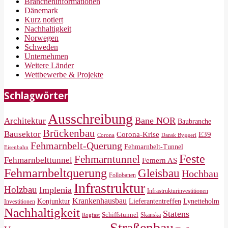
Brancheninformationen
Dänemark
Kurz notiert
Nachhaltigkeit
Norwegen
Schweden
Unternehmen
Weitere Länder
Wettbewerbe & Projekte
Schlagwörter
Ausschreibung
Bane NOR
Architektur
Baubranche
Brückenbau
Bausektor
Corona-Krise
E39
Corona
Dansk Byggeri
Fehmarnbelt-Querung
Fehmarnbelt-Tunnel
Eisenbahn
Feste
Fehmarntunnel
Fehmarnbelttunnel
Femern AS
Fehmarnbeltquerung
Gleisbau
Hochbau
Follobanen
Infrastruktur
Holzbau
Implenia
Infrastrukturinvestitionen
Krankenhausbau
Konjunktur
Lieferantentreffen
Lynetteholm
Investitionen
Nachhaltigkeit
Statens
Schiffstunnel
Skanska
Rogfast
Straßenbau