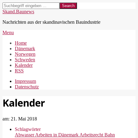
Skip
Search
to
Skand.Baunews
content
Nachrichten aus der skandinavischen Bauindustrie
Secondary
Menu
Navigation
Home
Menu
Dänemark
Norwegen
Schweden
Kalender
RSS
Impressum
Datenschutz
Kalender
am:
21. Mai 2018
Schlagwörter
Abwasser
Arbeiten in Dänemark
Arbeitsrecht
Bahn