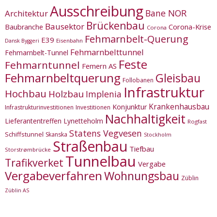
Ausschreibung
Bane NOR
Architektur
Brückenbau
Bausektor
Corona-Krise
Baubranche
Corona
Fehmarnbelt-Querung
E39
Eisenbahn
Dansk Byggeri
Fehmarnbelttunnel
Fehmarnbelt-Tunnel
Feste
Fehmarntunnel
Femern AS
Fehmarnbeltquerung
Gleisbau
Follobanen
Infrastruktur
Hochbau
Holzbau
Implenia
Krankenhausbau
Konjunktur
Infrastrukturinvestitionen
Investitionen
Nachhaltigkeit
Lieferantentreffen
Lynetteholm
Rogfast
Statens Vegvesen
Schiffstunnel
Skanska
Stockholm
Straßenbau
Tiefbau
Storstrømbrücke
Tunnelbau
Trafikverket
Vergabe
Vergabeverfahren
Wohnungsbau
Züblin
Züblin AS