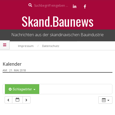
Search
Skip
to
Skand.Baunews
content
Nachrichten aus der skandinavischen Bauindustrie
Secondary
Impressum
Datenschutz
Navigation
Menu
Kalender
AM:
21. MAI 2018
Schlagwörter