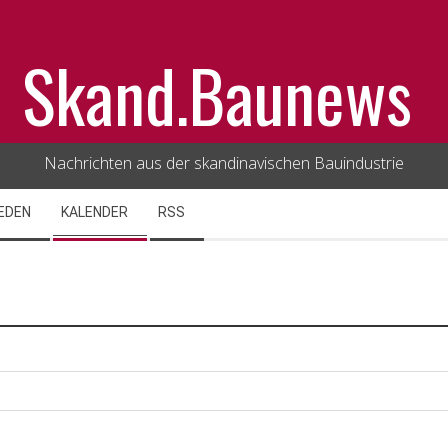
Skand.Baunews
Nachrichten aus der skandinavischen Bauindustrie
EDEN
KALENDER
RSS