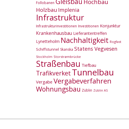
Gleisbau
Hochbau
Follobanen
Holzbau
Implenia
Infrastruktur
Konjunktur
Infrastrukturinvestitionen
Investitionen
Krankenhausbau
Lieferantentreffen
Nachhaltigkeit
Lynetteholm
Rogfast
Statens Vegvesen
Schiffstunnel
Skanska
Storstrømbrücke
Stockholm
Straßenbau
Tiefbau
Tunnelbau
Trafikverket
Vergabeverfahren
Vergabe
Wohnungsbau
Züblin
Züblin AS