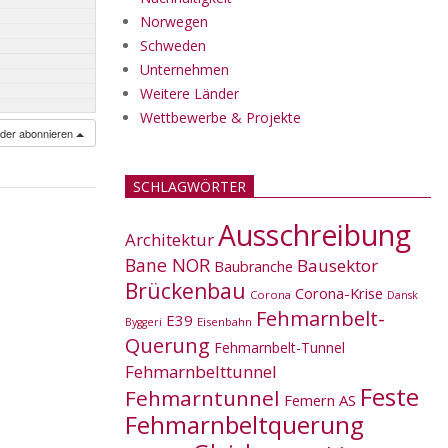
Norwegen
Schweden
Unternehmen
Weitere Länder
Wettbewerbe & Projekte
nder abonnieren
SCHLAGWÖRTER
Ausschreibung
Architektur
Bane NOR
Bausektor
Baubranche
Brückenbau
Corona-Krise
Corona
Dansk
Fehmarnbelt-
E39
Eisenbahn
Byggeri
Querung
Fehmarnbelt-Tunnel
Fehmarnbelttunnel
Feste
Fehmarntunnel
Femern AS
Fehmarnbeltquerung