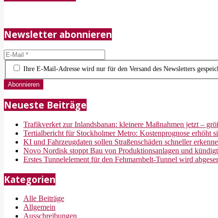
05-
21
Newsletter abonnieren
Ihre E-Mail-Adresse wird nur für den Versand des Newsletters gespeich
Neueste Beiträge
Trafikverket zur Inlandsbanan: kleinere Maßnahmen jetzt – größ
Tertialbericht für Stockholmer Metro: Kostenprognose erhöht s
KI und Fahrzeugdaten sollen Straßenschäden schneller erkenn
Novo Nordisk stoppt Bau von Produktionsanlagen und kündigt
Erstes Tunnelelement für den Fehmarnbelt-Tunnel wird abgese
Kategorien
Alle Beiträge
Allgemein
Ausschreibungen