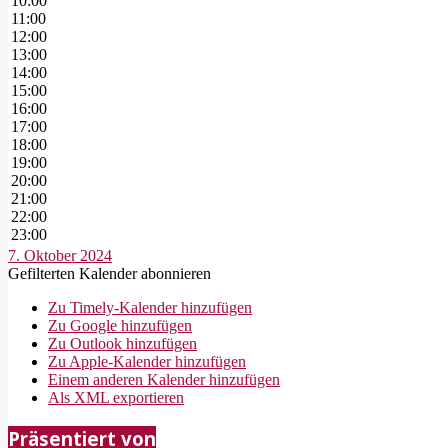
10:00
11:00
12:00
13:00
14:00
15:00
16:00
17:00
18:00
19:00
20:00
21:00
22:00
23:00
7. Oktober 2024
Gefilterten Kalender abonnieren
Zu Timely-Kalender hinzufügen
Zu Google hinzufügen
Zu Outlook hinzufügen
Zu Apple-Kalender hinzufügen
Einem anderen Kalender hinzufügen
Als XML exportieren
2018-
Präsentiert von