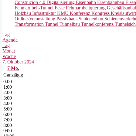
Construcion 4.0
Digitalisierung
Eisenbahn
Eisenbahnbau
Eisen
Fehmarnbelt-Tunnel
Feste Fehmarnbeltquerung
Geschäftsanb
Holzbau
Infrastruktur
KMU
Konferenz
Kongress
Kreislaufwir
Online-Veranstaltung
Passivhaus
Schienenbau
Schienenverkeh
Transformation
Tunnel
Tunnelbau
Tunnelkonferenz
Tunnelsich
Tag
Agenda
Tag
Monat
Woche
7. Oktober 2024
7
Mo.
Ganztägig
0:00
1:00
2:00
3:00
4:00
5:00
6:00
7:00
8:00
9:00