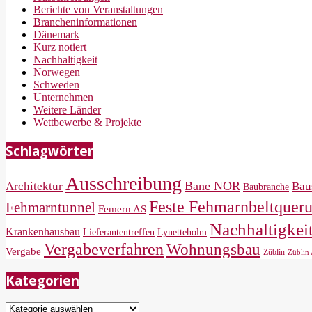
Berichte von Veranstaltungen
Brancheninformationen
Dänemark
Kurz notiert
Nachhaltigkeit
Norwegen
Schweden
Unternehmen
Weitere Länder
Wettbewerbe & Projekte
Schlagwörter
Ausschreibung
Bane NOR
Architektur
Bau
Baubranche
Feste Fehmarnbeltquer
Fehmarntunnel
Femern AS
Nachhaltigkei
Krankenhausbau
Lieferantentreffen
Lynetteholm
Vergabeverfahren
Wohnungsbau
Vergabe
Züblin
Züblin
Kategorien
Kategorien