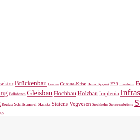
Brückenbau
F
sektor
Corona-Krise
E39
Corona
Eisenbahn
Dansk Byggeri
Infra
ung
Gleisbau
Hochbau
Holzbau
Implenia
Follobanen
S
t
Statens Vegvesen
Schiffstunnel
Skanska
Rogfast
Storstrømbrücke
Stockholm
 AS