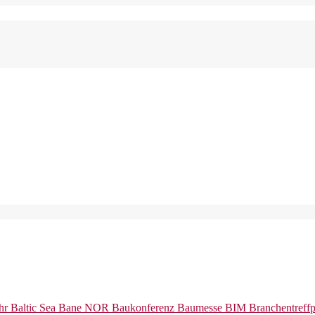
hr
Baltic Sea
Bane NOR
Baukonferenz
Baumesse
BIM
Branchentreff