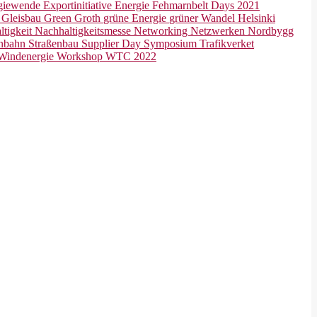
giewende
Exportinitiative Energie
Fehmarnbelt Days 2021
r
Gleisbau
Green Groth
grüne Energie
grüner Wandel
Helsinki
ltigkeit
Nachhaltigkeitsmesse
Networking
Netzwerken
Nordbygg
enbahn
Straßenbau
Supplier Day
Symposium
Trafikverket
Windenergie
Workshop
WTC 2022