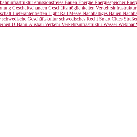
bahninfrastruktur
emissionsfreies Bauen
Energie
Energiespeicher
Ener
ahnung
Geschäftschancen
Geschäftsmöglichkeiten Verkehrsinfrastruktu
tschaft
Lieferantentreffen
Light Rail
Messe
Nachhaltiges Bauen
Nachha
r
schwedische Geschäftskultur
schwedisches Recht
Smart Cities
Straß
erheit
U-Bahn-Ausbau
Verkehr
Verkehrsinfrastruktur
Wasser
Webinar