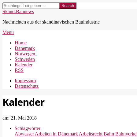
Skip
Search
to
Skand.Baunews
content
Nachrichten aus der skandinavischen Bauindustrie
Secondary
Menu
Navigation
Home
Menu
Dänemark
Norwegen
Schweden
Kalender
RSS
Impressum
Datenschutz
Kalender
am:
21. Mai 2018
Schlagwörter
Abwasser
Arbeiten in Dänemark
Arbeitsrecht
Bahn
Bahnverke