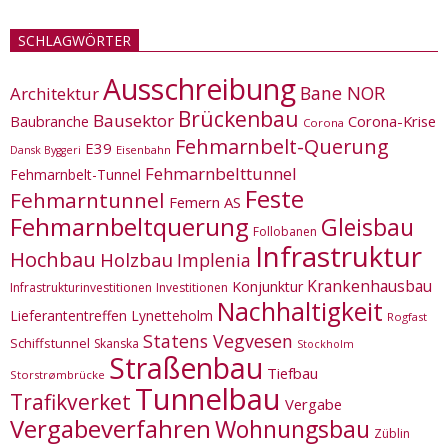
SCHLAGWÖRTER
Ausschreibung
Bane NOR
Architektur
Brückenbau
Bausektor
Corona-Krise
Baubranche
Corona
Fehmarnbelt-Querung
E39
Eisenbahn
Dansk Byggeri
Fehmarnbelttunnel
Fehmarnbelt-Tunnel
Feste
Fehmarntunnel
Femern AS
Fehmarnbeltquerung
Gleisbau
Follobanen
Infrastruktur
Hochbau
Holzbau
Implenia
Krankenhausbau
Konjunktur
Infrastrukturinvestitionen
Investitionen
Nachhaltigkeit
Lieferantentreffen
Lynetteholm
Rogfast
Statens Vegvesen
Schiffstunnel
Skanska
Stockholm
Straßenbau
Tiefbau
Storstrømbrücke
Tunnelbau
Trafikverket
Vergabe
Vergabeverfahren
Wohnungsbau
Züblin