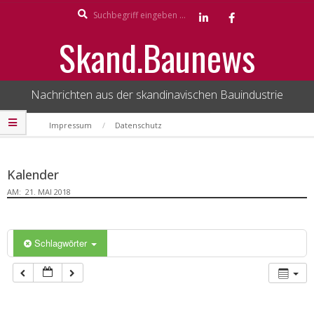
Search
Skip
to
Skand.Baunews
content
Nachrichten aus der skandinavischen Bauindustrie
Secondary
Impressum
Datenschutz
Navigation
Menu
Kalender
AM:
21. MAI 2018
Schlagwörter