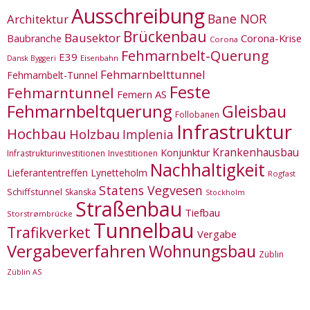
Ausschreibung
Bane NOR
Architektur
Brückenbau
Bausektor
Corona-Krise
Baubranche
Corona
Fehmarnbelt-Querung
E39
Eisenbahn
Dansk Byggeri
Fehmarnbelttunnel
Fehmarnbelt-Tunnel
Feste
Fehmarntunnel
Femern AS
Fehmarnbeltquerung
Gleisbau
Follobanen
Infrastruktur
Hochbau
Holzbau
Implenia
Krankenhausbau
Konjunktur
Infrastrukturinvestitionen
Investitionen
Nachhaltigkeit
Lieferantentreffen
Lynetteholm
Rogfast
Statens Vegvesen
Schiffstunnel
Skanska
Stockholm
Straßenbau
Tiefbau
Storstrømbrücke
Tunnelbau
Trafikverket
Vergabe
Vergabeverfahren
Wohnungsbau
Züblin
Züblin AS