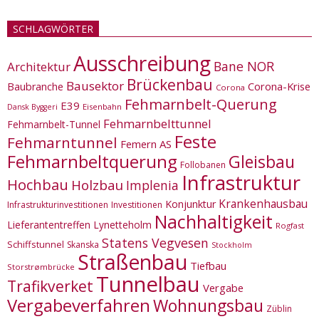
SCHLAGWÖRTER
Ausschreibung
Bane NOR
Architektur
Brückenbau
Bausektor
Corona-Krise
Baubranche
Corona
Fehmarnbelt-Querung
E39
Eisenbahn
Dansk Byggeri
Fehmarnbelttunnel
Fehmarnbelt-Tunnel
Feste
Fehmarntunnel
Femern AS
Fehmarnbeltquerung
Gleisbau
Follobanen
Infrastruktur
Hochbau
Holzbau
Implenia
Krankenhausbau
Konjunktur
Infrastrukturinvestitionen
Investitionen
Nachhaltigkeit
Lieferantentreffen
Lynetteholm
Rogfast
Statens Vegvesen
Schiffstunnel
Skanska
Stockholm
Straßenbau
Tiefbau
Storstrømbrücke
Tunnelbau
Trafikverket
Vergabe
Vergabeverfahren
Wohnungsbau
Züblin