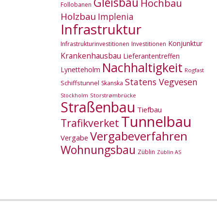
Gleisbau
Hochbau
Follobanen
Holzbau
Implenia
Infrastruktur
Konjunktur
Infrastrukturinvestitionen
Investitionen
Krankenhausbau
Lieferantentreffen
Nachhaltigkeit
Lynetteholm
Rogfast
Statens Vegvesen
Schiffstunnel
Skanska
Storstrømbrücke
Stockholm
Straßenbau
Tiefbau
Tunnelbau
Trafikverket
Vergabeverfahren
Vergabe
Wohnungsbau
Züblin
Züblin AS