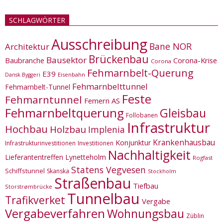
SCHLAGWÖRTER
Ausschreibung
Bane NOR
Architektur
Brückenbau
Bausektor
Corona-Krise
Baubranche
Corona
Fehmarnbelt-Querung
E39
Eisenbahn
Dansk Byggeri
Fehmarnbelttunnel
Fehmarnbelt-Tunnel
Feste
Fehmarntunnel
Femern AS
Fehmarnbeltquerung
Gleisbau
Follobanen
Infrastruktur
Hochbau
Holzbau
Implenia
Krankenhausbau
Konjunktur
Infrastrukturinvestitionen
Investitionen
Nachhaltigkeit
Lieferantentreffen
Lynetteholm
Rogfast
Statens Vegvesen
Schiffstunnel
Skanska
Stockholm
Straßenbau
Tiefbau
Storstrømbrücke
Tunnelbau
Trafikverket
Vergabe
Vergabeverfahren
Wohnungsbau
Züblin