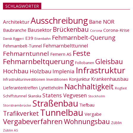
SCHLAGWÖRTER
Ausschreibung
Bane NOR
Architektur
Brückenbau
Bausektor
Corona-Krise
Baubranche
Corona
Fehmarnbelt-Querung
E39
Eisenbahn
Dansk Byggeri
Fehmarnbelttunnel
Fehmarnbelt-Tunnel
Feste
Fehmarntunnel
Femern AS
Fehmarnbeltquerung
Gleisbau
Follobanen
Infrastruktur
Hochbau
Holzbau
Implenia
Krankenhausbau
Konjunktur
Infrastrukturinvestitionen
Investitionen
Nachhaltigkeit
Lieferantentreffen
Lynetteholm
Rogfast
Statens Vegvesen
Schiffstunnel
Skanska
Stockholm
Straßenbau
Tiefbau
Storstrømbrücke
Tunnelbau
Trafikverket
Vergabe
Vergabeverfahren
Wohnungsbau
Züblin
Züblin AS