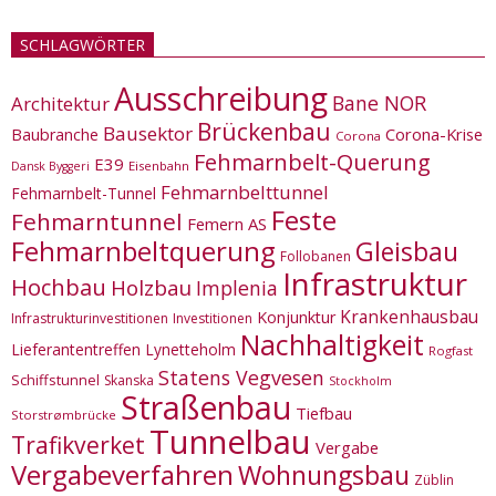
SCHLAGWÖRTER
Ausschreibung
Bane NOR
Architektur
Brückenbau
Bausektor
Corona-Krise
Baubranche
Corona
Fehmarnbelt-Querung
E39
Eisenbahn
Dansk Byggeri
Fehmarnbelttunnel
Fehmarnbelt-Tunnel
Feste
Fehmarntunnel
Femern AS
Fehmarnbeltquerung
Gleisbau
Follobanen
Infrastruktur
Hochbau
Holzbau
Implenia
Krankenhausbau
Konjunktur
Infrastrukturinvestitionen
Investitionen
Nachhaltigkeit
Lieferantentreffen
Lynetteholm
Rogfast
Statens Vegvesen
Schiffstunnel
Skanska
Stockholm
Straßenbau
Tiefbau
Storstrømbrücke
Tunnelbau
Trafikverket
Vergabe
Vergabeverfahren
Wohnungsbau
Züblin