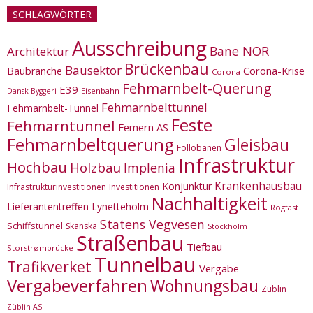
SCHLAGWÖRTER
Ausschreibung
Bane NOR
Architektur
Brückenbau
Bausektor
Corona-Krise
Baubranche
Corona
Fehmarnbelt-Querung
E39
Eisenbahn
Dansk Byggeri
Fehmarnbelttunnel
Fehmarnbelt-Tunnel
Feste
Fehmarntunnel
Femern AS
Fehmarnbeltquerung
Gleisbau
Follobanen
Infrastruktur
Hochbau
Holzbau
Implenia
Krankenhausbau
Konjunktur
Infrastrukturinvestitionen
Investitionen
Nachhaltigkeit
Lieferantentreffen
Lynetteholm
Rogfast
Statens Vegvesen
Schiffstunnel
Skanska
Stockholm
Straßenbau
Tiefbau
Storstrømbrücke
Tunnelbau
Trafikverket
Vergabe
Vergabeverfahren
Wohnungsbau
Züblin
Züblin AS