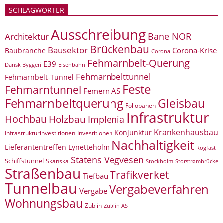
SCHLAGWÖRTER
Ausschreibung
Bane NOR
Architektur
Brückenbau
Bausektor
Corona-Krise
Baubranche
Corona
Fehmarnbelt-Querung
E39
Eisenbahn
Dansk Byggeri
Fehmarnbelttunnel
Fehmarnbelt-Tunnel
Feste
Fehmarntunnel
Femern AS
Fehmarnbeltquerung
Gleisbau
Follobanen
Infrastruktur
Hochbau
Holzbau
Implenia
Krankenhausbau
Konjunktur
Infrastrukturinvestitionen
Investitionen
Nachhaltigkeit
Lieferantentreffen
Lynetteholm
Rogfast
Statens Vegvesen
Schiffstunnel
Skanska
Storstrømbrücke
Stockholm
Straßenbau
Trafikverket
Tiefbau
Tunnelbau
Vergabeverfahren
Vergabe
Wohnungsbau
Züblin
Züblin AS