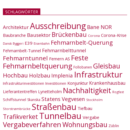
SCHLAGWÖRTER
Ausschreibung
Bane NOR
Architektur
Brückenbau
Bausektor
Corona-Krise
Baubranche
Corona
Fehmarnbelt-Querung
E39
Eisenbahn
Dansk Byggeri
Fehmarnbelttunnel
Fehmarnbelt-Tunnel
Feste
Fehmarntunnel
Femern AS
Fehmarnbeltquerung
Gleisbau
Follobanen
Infrastruktur
Hochbau
Holzbau
Implenia
Krankenhausbau
Konjunktur
Infrastrukturinvestitionen
Investitionen
Nachhaltigkeit
Lieferantentreffen
Lynetteholm
Rogfast
Statens Vegvesen
Schiffstunnel
Skanska
Stockholm
Straßenbau
Tiefbau
Storstrømbrücke
Tunnelbau
Trafikverket
Vergabe
Vergabeverfahren
Wohnungsbau
Züblin