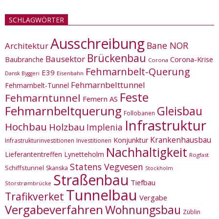
SCHLAGWÖRTER
Ausschreibung
Bane NOR
Architektur
Brückenbau
Bausektor
Corona-Krise
Baubranche
Corona
Fehmarnbelt-Querung
E39
Eisenbahn
Dansk Byggeri
Fehmarnbelttunnel
Fehmarnbelt-Tunnel
Feste
Fehmarntunnel
Femern AS
Fehmarnbeltquerung
Gleisbau
Follobanen
Infrastruktur
Hochbau
Holzbau
Implenia
Krankenhausbau
Konjunktur
Infrastrukturinvestitionen
Investitionen
Nachhaltigkeit
Lieferantentreffen
Lynetteholm
Rogfast
Statens Vegvesen
Schiffstunnel
Skanska
Stockholm
Straßenbau
Tiefbau
Storstrømbrücke
Tunnelbau
Trafikverket
Vergabe
Vergabeverfahren
Wohnungsbau
Züblin