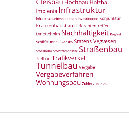
Gleisbau
Hochbau
Holzbau
Infrastruktur
Implenia
Konjunktur
Infrastrukturinvestitionen
Investitionen
Krankenhausbau
Lieferantentreffen
Nachhaltigkeit
Lynetteholm
Rogfast
Statens Vegvesen
Schiffstunnel
Skanska
Straßenbau
Storstrømbrücke
Stockholm
Trafikverket
Tiefbau
Tunnelbau
Vergabe
Vergabeverfahren
Wohnungsbau
Züblin
Züblin AS