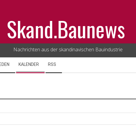
Skand.Baunews
Nachrichten aus der skandinavischen Bauindustrie
EDEN
KALENDER
RSS