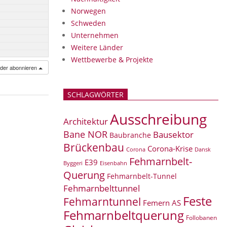
Norwegen
Schweden
Unternehmen
Weitere Länder
Wettbewerbe & Projekte
nder abonnieren
SCHLAGWÖRTER
Ausschreibung
Architektur
Bane NOR
Bausektor
Baubranche
Brückenbau
Corona-Krise
Corona
Dansk
Fehmarnbelt-
E39
Eisenbahn
Byggeri
Querung
Fehmarnbelt-Tunnel
Fehmarnbelttunnel
Feste
Fehmarntunnel
Femern AS
Fehmarnbeltquerung
Follobanen