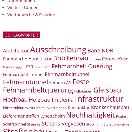
Unternehmen
Weitere Länder
Wettbewerbe & Projekte
SCHLAGWÖRTER
Ausschreibung
Bane NOR
Architektur
Brückenbau
Bausektor
Corona-Krise
Baubranche
Corona
Fehmarnbelt-Querung
E39
Eisenbahn
Dansk Byggeri
Fehmarnbelttunnel
Fehmarnbelt-Tunnel
Feste
Fehmarntunnel
Femern AS
Fehmarnbeltquerung
Gleisbau
Follobanen
Infrastruktur
Hochbau
Holzbau
Implenia
Krankenhausbau
Konjunktur
Infrastrukturinvestitionen
Investitionen
Nachhaltigkeit
Lieferantentreffen
Lynetteholm
Rogfast
Statens Vegvesen
Schiffstunnel
Skanska
Storstrømbrücke
Stockholm
Straßenbau