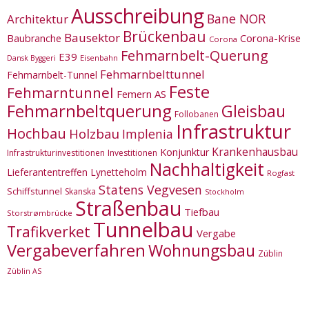
Ausschreibung
Bane NOR
Architektur
Brückenbau
Bausektor
Corona-Krise
Baubranche
Corona
Fehmarnbelt-Querung
E39
Eisenbahn
Dansk Byggeri
Fehmarnbelttunnel
Fehmarnbelt-Tunnel
Feste
Fehmarntunnel
Femern AS
Fehmarnbeltquerung
Gleisbau
Follobanen
Infrastruktur
Hochbau
Holzbau
Implenia
Krankenhausbau
Konjunktur
Infrastrukturinvestitionen
Investitionen
Nachhaltigkeit
Lieferantentreffen
Lynetteholm
Rogfast
Statens Vegvesen
Schiffstunnel
Skanska
Stockholm
Straßenbau
Tiefbau
Storstrømbrücke
Tunnelbau
Trafikverket
Vergabe
Vergabeverfahren
Wohnungsbau
Züblin
Züblin AS