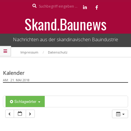
Search
Skip
to
Skand.Baunews
content
Nachrichten aus der skandinavischen Bauindustrie
Secondary
Impressum
Datenschutz
Navigation
Menu
Kalender
AM:
21. MAI 2018
Schlagwörter