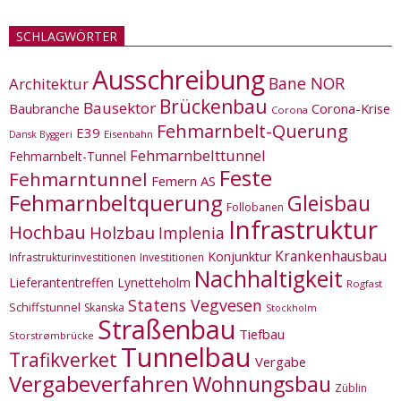
SCHLAGWÖRTER
Ausschreibung
Bane NOR
Architektur
Brückenbau
Bausektor
Corona-Krise
Baubranche
Corona
Fehmarnbelt-Querung
E39
Eisenbahn
Dansk Byggeri
Fehmarnbelttunnel
Fehmarnbelt-Tunnel
Feste
Fehmarntunnel
Femern AS
Fehmarnbeltquerung
Gleisbau
Follobanen
Infrastruktur
Hochbau
Holzbau
Implenia
Krankenhausbau
Konjunktur
Infrastrukturinvestitionen
Investitionen
Nachhaltigkeit
Lieferantentreffen
Lynetteholm
Rogfast
Statens Vegvesen
Schiffstunnel
Skanska
Stockholm
Straßenbau
Tiefbau
Storstrømbrücke
Tunnelbau
Trafikverket
Vergabe
Vergabeverfahren
Wohnungsbau
Züblin