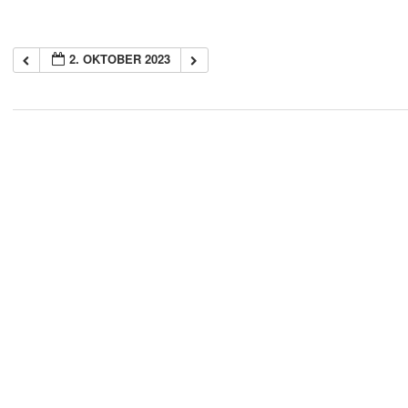
2. OKTOBER 2023
2018-
05-
21