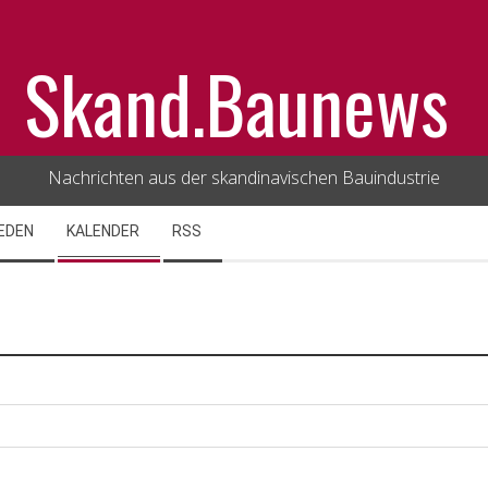
Skand.Baunews
Nachrichten aus der skandinavischen Bauindustrie
EDEN
KALENDER
RSS