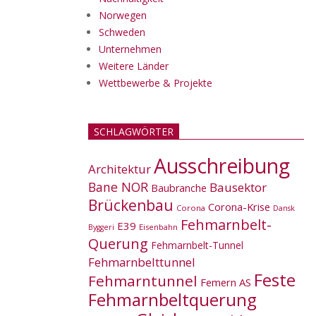
Norwegen
Schweden
Unternehmen
Weitere Länder
Wettbewerbe & Projekte
SCHLAGWÖRTER
Ausschreibung
Architektur
Bane NOR
Bausektor
Baubranche
Brückenbau
Corona-Krise
Corona
Dansk
Fehmarnbelt-
E39
Eisenbahn
Byggeri
Querung
Fehmarnbelt-Tunnel
Fehmarnbelttunnel
Feste
Fehmarntunnel
Femern AS
Fehmarnbeltquerung