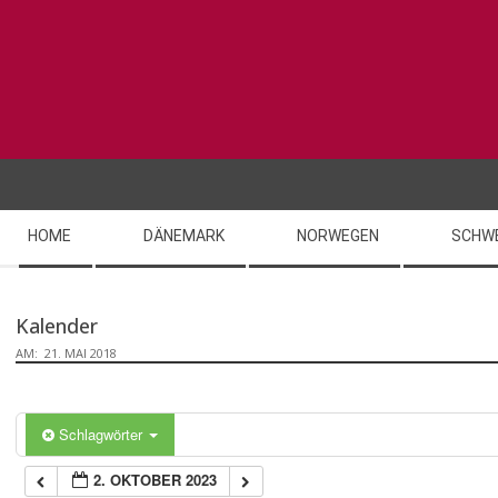
Skip
to
content
Secondary
HOME
DÄNEMARK
NORWEGEN
SCHW
Navigation
Menu
Kalender
AM:
21. MAI 2018
Schlagwörter
2. OKTOBER 2023