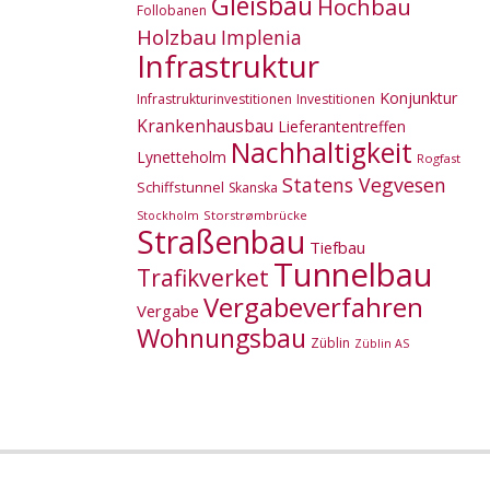
Gleisbau
Hochbau
Follobanen
Holzbau
Implenia
Infrastruktur
Konjunktur
Infrastrukturinvestitionen
Investitionen
Krankenhausbau
Lieferantentreffen
Nachhaltigkeit
Lynetteholm
Rogfast
Statens Vegvesen
Schiffstunnel
Skanska
Storstrømbrücke
Stockholm
Straßenbau
Tiefbau
Tunnelbau
Trafikverket
Vergabeverfahren
Vergabe
Wohnungsbau
Züblin
Züblin AS