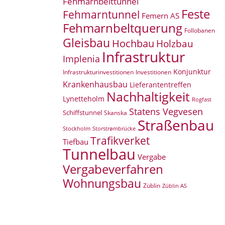
Fehmarnbelttunnel
Feste
Fehmarntunnel
Femern AS
Fehmarnbeltquerung
Follobanen
Gleisbau
Hochbau
Holzbau
Infrastruktur
Implenia
Konjunktur
Infrastrukturinvestitionen
Investitionen
Krankenhausbau
Lieferantentreffen
Nachhaltigkeit
Lynetteholm
Rogfast
Statens Vegvesen
Schiffstunnel
Skanska
Straßenbau
Storstrømbrücke
Stockholm
Trafikverket
Tiefbau
Tunnelbau
Vergabe
Vergabeverfahren
Wohnungsbau
Züblin
Züblin AS