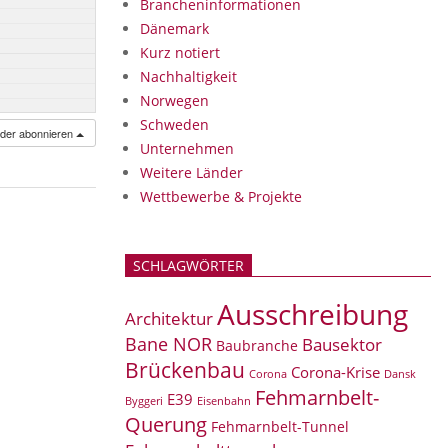
Brancheninformationen
Dänemark
Kurz notiert
Nachhaltigkeit
Norwegen
Schweden
nder abonnieren
Unternehmen
Weitere Länder
Wettbewerbe & Projekte
SCHLAGWÖRTER
Ausschreibung
Architektur
Bane NOR
Bausektor
Baubranche
Brückenbau
Corona-Krise
Corona
Dansk
Fehmarnbelt-
E39
Eisenbahn
Byggeri
Querung
Fehmarnbelt-Tunnel