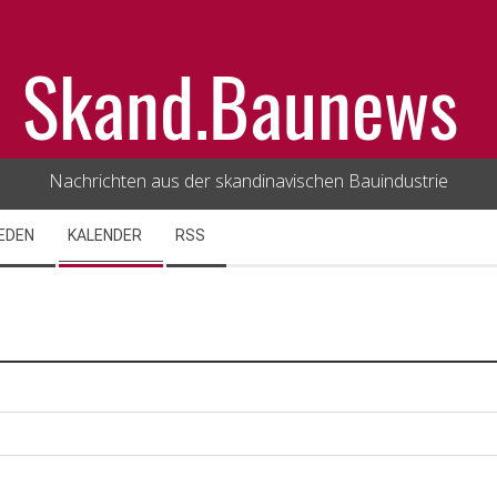
Skand.Baunews
Nachrichten aus der skandinavischen Bauindustrie
EDEN
KALENDER
RSS