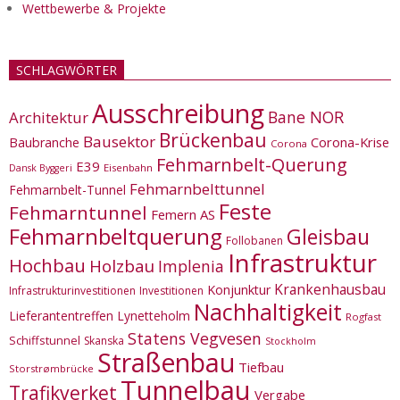
Wettbewerbe & Projekte
SCHLAGWÖRTER
Ausschreibung
Bane NOR
Architektur
Brückenbau
Bausektor
Corona-Krise
Baubranche
Corona
Fehmarnbelt-Querung
E39
Eisenbahn
Dansk Byggeri
Fehmarnbelttunnel
Fehmarnbelt-Tunnel
Feste
Fehmarntunnel
Femern AS
Fehmarnbeltquerung
Gleisbau
Follobanen
Infrastruktur
Hochbau
Holzbau
Implenia
Krankenhausbau
Konjunktur
Infrastrukturinvestitionen
Investitionen
Nachhaltigkeit
Lieferantentreffen
Lynetteholm
Rogfast
Statens Vegvesen
Schiffstunnel
Skanska
Stockholm
Straßenbau
Tiefbau
Storstrømbrücke
Tunnelbau
Trafikverket
Vergabe