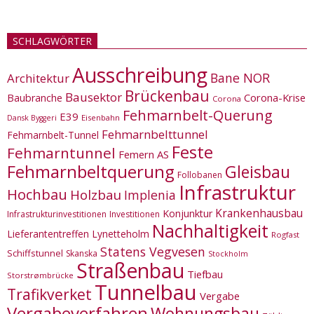
SCHLAGWÖRTER
Ausschreibung
Bane NOR
Architektur
Brückenbau
Bausektor
Corona-Krise
Baubranche
Corona
Fehmarnbelt-Querung
E39
Eisenbahn
Dansk Byggeri
Fehmarnbelttunnel
Fehmarnbelt-Tunnel
Feste
Fehmarntunnel
Femern AS
Fehmarnbeltquerung
Gleisbau
Follobanen
Infrastruktur
Hochbau
Holzbau
Implenia
Krankenhausbau
Konjunktur
Infrastrukturinvestitionen
Investitionen
Nachhaltigkeit
Lieferantentreffen
Lynetteholm
Rogfast
Statens Vegvesen
Schiffstunnel
Skanska
Stockholm
Straßenbau
Tiefbau
Storstrømbrücke
Tunnelbau
Trafikverket
Vergabe
Vergabeverfahren
Wohnungsbau