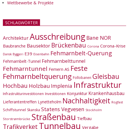
Wettbewerbe & Projekte
SCHLAGWÖRTER
Ausschreibung
Bane NOR
Architektur
Brückenbau
Bausektor
Corona-Krise
Baubranche
Corona
Fehmarnbelt-Querung
E39
Eisenbahn
Dansk Byggeri
Fehmarnbelttunnel
Fehmarnbelt-Tunnel
Feste
Fehmarntunnel
Femern AS
Fehmarnbeltquerung
Gleisbau
Follobanen
Infrastruktur
Hochbau
Holzbau
Implenia
Krankenhausbau
Konjunktur
Infrastrukturinvestitionen
Investitionen
Nachhaltigkeit
Lieferantentreffen
Lynetteholm
Rogfast
Statens Vegvesen
Schiffstunnel
Skanska
Stockholm
Straßenbau
Tiefbau
Storstrømbrücke
Tunnelbau
Trafikverket
Vergabe