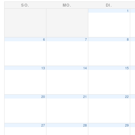
SO.
MO.
DI.
1
6
7
8
13
14
15
20
21
22
27
28
29