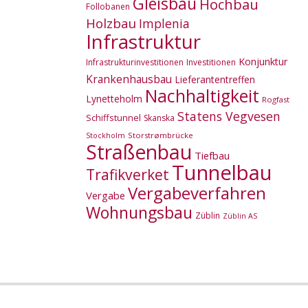
Gleisbau
Hochbau
Follobanen
Holzbau
Implenia
Infrastruktur
Konjunktur
Infrastrukturinvestitionen
Investitionen
Krankenhausbau
Lieferantentreffen
Nachhaltigkeit
Lynetteholm
Rogfast
Statens Vegvesen
Schiffstunnel
Skanska
Storstrømbrücke
Stockholm
Straßenbau
Tiefbau
Tunnelbau
Trafikverket
Vergabeverfahren
Vergabe
Wohnungsbau
Züblin
Züblin AS