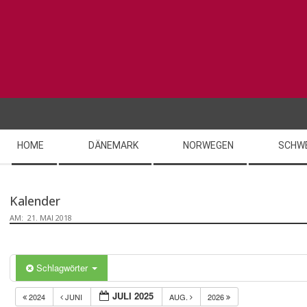
Skip
to
content
Secondary
HOME
DÄNEMARK
NORWEGEN
SCHW
Navigation
Menu
Kalender
AM:
21. MAI 2018
Schlagwörter
JULI 2025
2024
JUNI
AUG.
2026