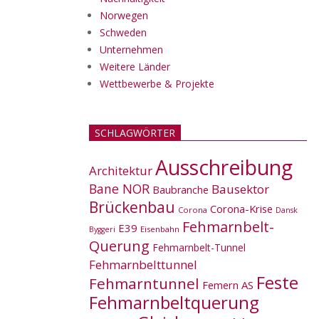
Norwegen
Schweden
Unternehmen
Weitere Länder
Wettbewerbe & Projekte
SCHLAGWÖRTER
Ausschreibung
Architektur
Bane NOR
Bausektor
Baubranche
Brückenbau
Corona-Krise
Corona
Dansk
Fehmarnbelt-
E39
Eisenbahn
Byggeri
Querung
Fehmarnbelt-Tunnel
Fehmarnbelttunnel
Feste
Fehmarntunnel
Femern AS
Fehmarnbeltquerung