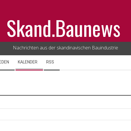
Skand.Baunews
Nachrichten aus der skandinavischen Bauindustrie
EDEN
KALENDER
RSS