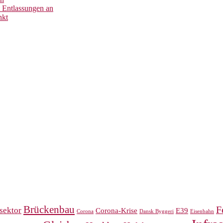
 Entlassungen an
nkt
Brückenbau
F
sektor
Corona-Krise
E39
Corona
Eisenbahn
Dansk Byggeri