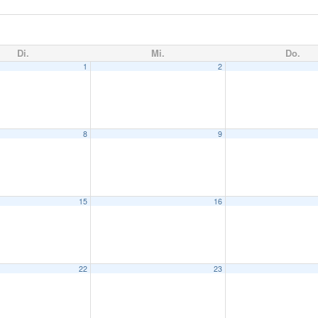
Di.
Mi.
Do.
1
2
8
9
15
16
22
23