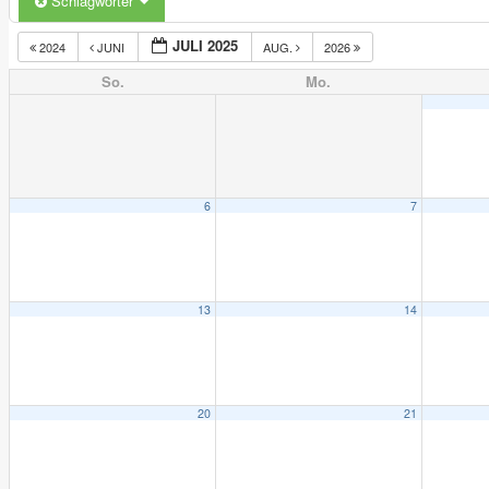
Schlagwörter
JULI 2025
2024
JUNI
AUG.
2026
So.
Mo.
6
7
13
14
20
21