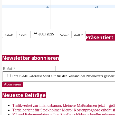
27
28
2018-
JULI 2025
2024
JUNI
AUG.
2026
Präsentiert
05-
21
Newsletter abonnieren
Ihre E-Mail-Adresse wird nur für den Versand des Newsletters gespeich
Neueste Beiträge
Trafikverket zur Inlandsbanan: kleinere Maßnahmen jetzt – größ
Tertialbericht für Stockholmer Metro: Kostenprognose erhöht s
KI und Fahrzeugdaten sollen Straßenschäden schneller erkenn