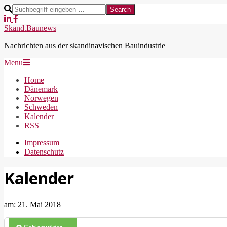
Skip
Search
to
content
Skand.Baunews
Nachrichten aus der skandinavischen Bauindustrie
Secondary
Menu
Navigation
Home
Menu
Dänemark
Norwegen
Schweden
Kalender
RSS
Impressum
Datenschutz
Kalender
am:
21. Mai 2018