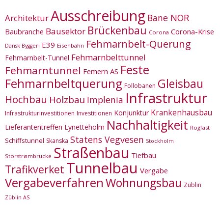
Ausschreibung
Bane NOR
Architektur
Brückenbau
Bausektor
Corona-Krise
Baubranche
Corona
Fehmarnbelt-Querung
E39
Eisenbahn
Dansk Byggeri
Fehmarnbelttunnel
Fehmarnbelt-Tunnel
Feste
Fehmarntunnel
Femern AS
Fehmarnbeltquerung
Gleisbau
Follobanen
Infrastruktur
Hochbau
Holzbau
Implenia
Krankenhausbau
Konjunktur
Infrastrukturinvestitionen
Investitionen
Nachhaltigkeit
Lieferantentreffen
Lynetteholm
Rogfast
Statens Vegvesen
Schiffstunnel
Skanska
Stockholm
Straßenbau
Tiefbau
Storstrømbrücke
Tunnelbau
Trafikverket
Vergabe
Vergabeverfahren
Wohnungsbau
Züblin
Züblin AS