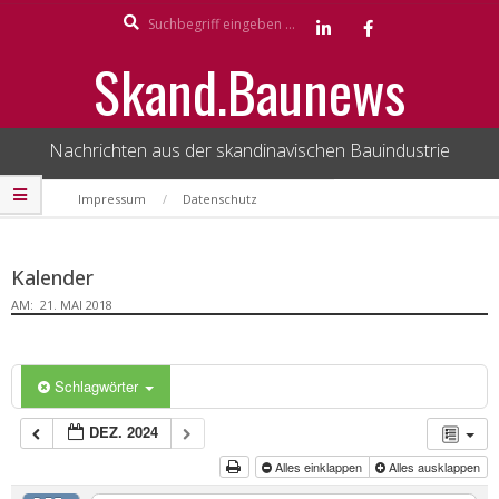
Search
Skip
to
Skand.Baunews
content
Nachrichten aus der skandinavischen Bauindustrie
Secondary
Impressum
Datenschutz
Navigation
Menu
Kalender
AM:
21. MAI 2018
Schlagwörter
DEZ. 2024
Alles einklappen
Alles ausklappen