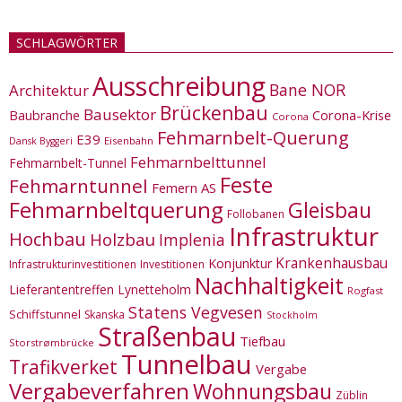
SCHLAGWÖRTER
Ausschreibung
Bane NOR
Architektur
Brückenbau
Bausektor
Corona-Krise
Baubranche
Corona
Fehmarnbelt-Querung
E39
Eisenbahn
Dansk Byggeri
Fehmarnbelttunnel
Fehmarnbelt-Tunnel
Feste
Fehmarntunnel
Femern AS
Fehmarnbeltquerung
Gleisbau
Follobanen
Infrastruktur
Hochbau
Holzbau
Implenia
Krankenhausbau
Konjunktur
Infrastrukturinvestitionen
Investitionen
Nachhaltigkeit
Lieferantentreffen
Lynetteholm
Rogfast
Statens Vegvesen
Schiffstunnel
Skanska
Stockholm
Straßenbau
Tiefbau
Storstrømbrücke
Tunnelbau
Trafikverket
Vergabe
Vergabeverfahren
Wohnungsbau
Züblin