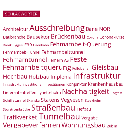
SCHLAGWÖRTER
Ausschreibung
Bane NOR
Architektur
Brückenbau
Bausektor
Corona-Krise
Baubranche
Corona
Fehmarnbelt-Querung
E39
Eisenbahn
Dansk Byggeri
Fehmarnbelttunnel
Fehmarnbelt-Tunnel
Feste
Fehmarntunnel
Femern AS
Fehmarnbeltquerung
Gleisbau
Follobanen
Infrastruktur
Hochbau
Holzbau
Implenia
Krankenhausbau
Konjunktur
Infrastrukturinvestitionen
Investitionen
Nachhaltigkeit
Lieferantentreffen
Lynetteholm
Rogfast
Statens Vegvesen
Schiffstunnel
Skanska
Stockholm
Straßenbau
Tiefbau
Storstrømbrücke
Tunnelbau
Trafikverket
Vergabe
Vergabeverfahren
Wohnungsbau
Züblin