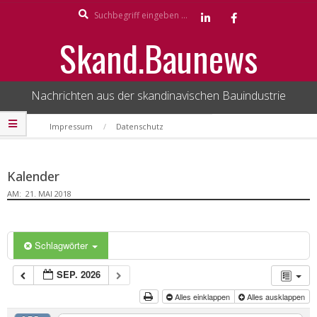
Search
Skip
to
Skand.Baunews
content
Nachrichten aus der skandinavischen Bauindustrie
Secondary
Impressum
Datenschutz
Navigation
Menu
Kalender
AM:
21. MAI 2018
Schlagwörter
SEP. 2026
Alles einklappen
Alles ausklappen