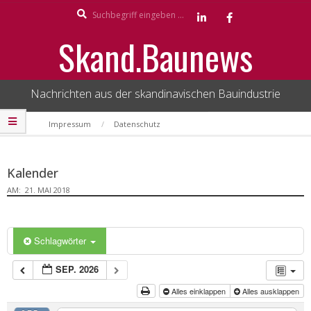
Search
Skip
to
Skand.Baunews
content
Nachrichten aus der skandinavischen Bauindustrie
Secondary
Impressum
Datenschutz
Navigation
Menu
Kalender
AM:
21. MAI 2018
Schlagwörter
SEP. 2026
Alles einklappen
Alles ausklappen