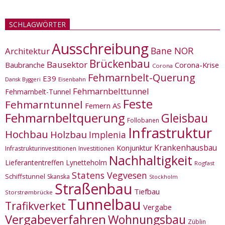
SCHLAGWÖRTER
Ausschreibung
Bane NOR
Architektur
Brückenbau
Bausektor
Corona-Krise
Baubranche
Corona
Fehmarnbelt-Querung
E39
Eisenbahn
Dansk Byggeri
Fehmarnbelttunnel
Fehmarnbelt-Tunnel
Feste
Fehmarntunnel
Femern AS
Fehmarnbeltquerung
Gleisbau
Follobanen
Infrastruktur
Hochbau
Holzbau
Implenia
Krankenhausbau
Konjunktur
Infrastrukturinvestitionen
Investitionen
Nachhaltigkeit
Lieferantentreffen
Lynetteholm
Rogfast
Statens Vegvesen
Schiffstunnel
Skanska
Stockholm
Straßenbau
Tiefbau
Storstrømbrücke
Tunnelbau
Trafikverket
Vergabe
Vergabeverfahren
Wohnungsbau
Züblin