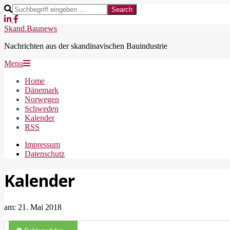
Skip
Search
to
content
Skand.Baunews
Nachrichten aus der skandinavischen Bauindustrie
Secondary
Menu
Navigation
Home
Menu
Dänemark
Norwegen
Schweden
Kalender
RSS
Impressum
Datenschutz
Kalender
am:
21. Mai 2018