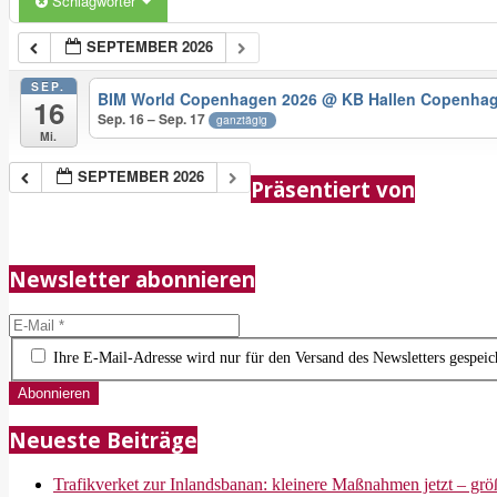
Schlagwörter
SEPTEMBER 2026
SEP.
BIM World Copenhagen 2026
@ KB Hallen Copenha
16
Sep. 16 – Sep. 17
ganztägig
Mi.
2018-
SEPTEMBER 2026
Präsentiert von
05-
21
Newsletter abonnieren
Ihre E-Mail-Adresse wird nur für den Versand des Newsletters gespeich
Neueste Beiträge
Trafikverket zur Inlandsbanan: kleinere Maßnahmen jetzt – größ