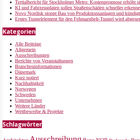
Tertialbericht für Stockholmer Metro: Kostenprognose erhöht s
KI und Fahrzeugdaten sollen Straßenschäden schneller erkenn
Novo Nordisk stoppt Bau von Produktionsanlagen und kündigt
Erstes Tunnelelement für den Fehmarnbelt-Tunnel wird abgese
Kategorien
Alle Beiträge
Allgemein
Ausschreibungen
Berichte von Veranstaltungen
Brancheninformationen
Dänemark
Kurz notiert
Nachhaltigkeit
Norwegen
Schweden
Unternehmen
Weitere Länder
Wettbewerbe & Projekte
Schlagwörter
Ausschreibung
Bane NOR