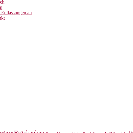
ich
en
 Entlassungen an
nkt
Brückenbau
F