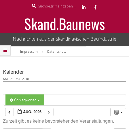
Search
Skip
to
Skand.Baunews
content
Nachrichten aus der skandinavischen Bauindustrie
Secondary
Impressum
Datenschutz
Navigation
Menu
Kalender
AM:
21. MAI 2018
Schlagwörter
AUG. 2026
Zurzeit gibt es keine bevorstehenden Veranstaltungen.