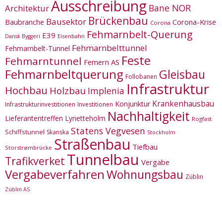
Ausschreibung
Bane NOR
Architektur
Brückenbau
Bausektor
Corona-Krise
Baubranche
Corona
Fehmarnbelt-Querung
E39
Eisenbahn
Dansk Byggeri
Fehmarnbelttunnel
Fehmarnbelt-Tunnel
Feste
Fehmarntunnel
Femern AS
Fehmarnbeltquerung
Gleisbau
Follobanen
Infrastruktur
Hochbau
Holzbau
Implenia
Krankenhausbau
Konjunktur
Infrastrukturinvestitionen
Investitionen
Nachhaltigkeit
Lieferantentreffen
Lynetteholm
Rogfast
Statens Vegvesen
Schiffstunnel
Skanska
Stockholm
Straßenbau
Tiefbau
Storstrømbrücke
Tunnelbau
Trafikverket
Vergabe
Vergabeverfahren
Wohnungsbau
Züblin
Züblin AS