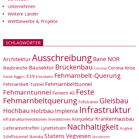
Unternehmen
Weitere Länder
Wettbewerbe & Projekte
SCHLAGWÖRTER
Ausschreibung
Bane NOR
Architektur
Brückenbau
Bausektor
Corona-Krise
Baubranche
Corona
Fehmarnbelt-Querung
E39
Eisenbahn
Dansk Byggeri
Fehmarnbelttunnel
Fehmarnbelt-Tunnel
Feste
Fehmarntunnel
Femern AS
Fehmarnbeltquerung
Gleisbau
Follobanen
Infrastruktur
Hochbau
Holzbau
Implenia
Krankenhausbau
Konjunktur
Infrastrukturinvestitionen
Investitionen
Nachhaltigkeit
Lieferantentreffen
Lynetteholm
Rogfast
Statens Vegvesen
Schiffstunnel
Skanska
Stockholm