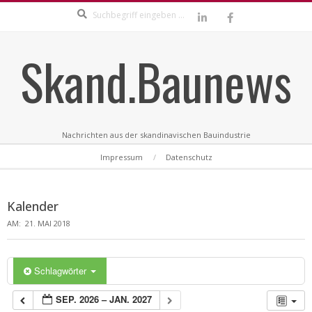
Search
Skip
to
content
Skand.Baunews
Nachrichten aus der skandinavischen Bauindustrie
Secondary
Impressum
Datenschutz
Navigation
Menu
Kalender
AM:
21. MAI 2018
Schlagwörter
SEP. 2026 – JAN. 2027