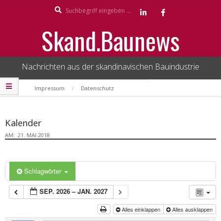
Search
Skip
to
Skand.Baunews
content
Nachrichten aus der skandinavischen Bauindustrie
Secondary
Impressum
Datenschutz
Navigation
Menu
Kalender
AM:
21. MAI 2018
Schlagwörter
SEP. 2026 – JAN. 2027
Alles einklappen
Alles ausklappen