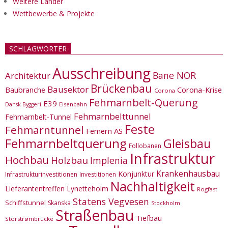
Weitere Länder
Wettbewerbe & Projekte
SCHLAGWÖRTER
Ausschreibung
Bane NOR
Architektur
Brückenbau
Bausektor
Corona-Krise
Baubranche
Corona
Fehmarnbelt-Querung
E39
Eisenbahn
Dansk Byggeri
Fehmarnbelttunnel
Fehmarnbelt-Tunnel
Feste
Fehmarntunnel
Femern AS
Fehmarnbeltquerung
Gleisbau
Follobanen
Infrastruktur
Hochbau
Holzbau
Implenia
Krankenhausbau
Konjunktur
Infrastrukturinvestitionen
Investitionen
Nachhaltigkeit
Lieferantentreffen
Lynetteholm
Rogfast
Statens Vegvesen
Schiffstunnel
Skanska
Stockholm
Straßenbau
Tiefbau
Storstrømbrücke