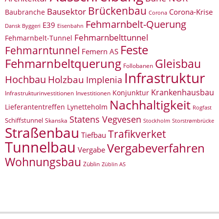
Brückenbau
Bausektor
Corona-Krise
Baubranche
Corona
Fehmarnbelt-Querung
E39
Eisenbahn
Dansk Byggeri
Fehmarnbelttunnel
Fehmarnbelt-Tunnel
Feste
Fehmarntunnel
Femern AS
Fehmarnbeltquerung
Gleisbau
Follobanen
Infrastruktur
Hochbau
Holzbau
Implenia
Krankenhausbau
Konjunktur
Infrastrukturinvestitionen
Investitionen
Nachhaltigkeit
Lieferantentreffen
Lynetteholm
Rogfast
Statens Vegvesen
Schiffstunnel
Skanska
Storstrømbrücke
Stockholm
Straßenbau
Trafikverket
Tiefbau
Tunnelbau
Vergabeverfahren
Vergabe
Wohnungsbau
Züblin
Züblin AS