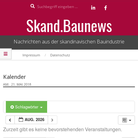
Search
Skip
to
Skand.Baunews
content
Nachrichten aus der skandinavischen Bauindustrie
Secondary
Impressum
Datenschutz
Navigation
Menu
Kalender
AM:
21. MAI 2018
Schlagwörter
AUG. 2026
Zurzeit gibt es keine bevorstehenden Veranstaltungen.