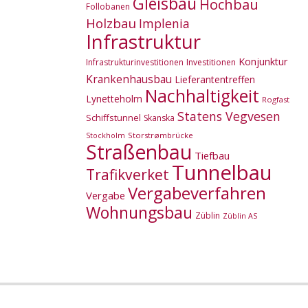
Gleisbau
Hochbau
Follobanen
Holzbau
Implenia
Infrastruktur
Konjunktur
Infrastrukturinvestitionen
Investitionen
Krankenhausbau
Lieferantentreffen
Nachhaltigkeit
Lynetteholm
Rogfast
Statens Vegvesen
Schiffstunnel
Skanska
Storstrømbrücke
Stockholm
Straßenbau
Tiefbau
Tunnelbau
Trafikverket
Vergabeverfahren
Vergabe
Wohnungsbau
Züblin
Züblin AS