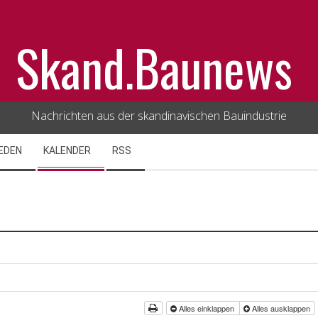
Skand.Baunews
Nachrichten aus der skandinavischen Bauindustrie
EDEN
KALENDER
RSS
Alles einklappen
Alles ausklappen