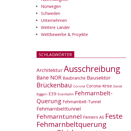
Norwegen
Schweden
Unternehmen
Weitere Länder
Wettbewerbe & Projekte
SCHLAGWÖRTER
Ausschreibung
Architektur
Bane NOR
Bausektor
Baubranche
Brückenbau
Corona-Krise
Corona
Dansk
Fehmarnbelt-
E39
Eisenbahn
Byggeri
Querung
Fehmarnbelt-Tunnel
Fehmarnbelttunnel
Feste
Fehmarntunnel
Femern AS
Fehmarnbeltquerung