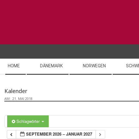
Skip
to
content
Secondary
HOME
DÄNEMARK
NORWEGEN
SCHW
Navigation
Menu
Kalender
AM:
21. MAI 2018
Schlagwörter
SEPTEMBER 2026 – JANUAR 2027