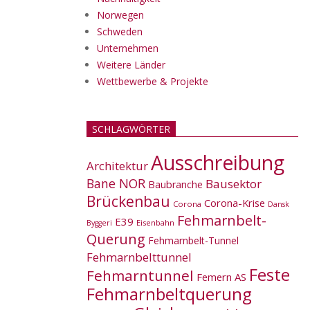
Norwegen
Schweden
Unternehmen
Weitere Länder
Wettbewerbe & Projekte
SCHLAGWÖRTER
Ausschreibung
Architektur
Bane NOR
Bausektor
Baubranche
Brückenbau
Corona-Krise
Corona
Dansk
Fehmarnbelt-
E39
Eisenbahn
Byggeri
Querung
Fehmarnbelt-Tunnel
Fehmarnbelttunnel
Feste
Fehmarntunnel
Femern AS
Fehmarnbeltquerung