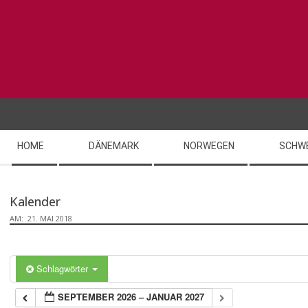
Skip
to
content
Secondary
HOME
DÄNEMARK
NORWEGEN
SCHW
Navigation
Menu
Kalender
AM:
21. MAI 2018
Schlagwörter
SEPTEMBER 2026 – JANUAR 2027