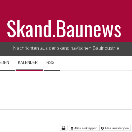
Skand.Baunews
Nachrichten aus der skandinavischen Bauindustrie
EDEN
KALENDER
RSS
Alles einklappen
Alles ausklappen