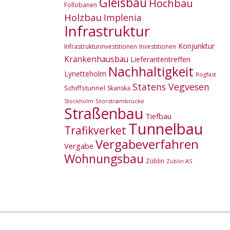
Gleisbau
Hochbau
Follobanen
Holzbau
Implenia
Infrastruktur
Konjunktur
Infrastrukturinvestitionen
Investitionen
Krankenhausbau
Lieferantentreffen
Nachhaltigkeit
Lynetteholm
Rogfast
Statens Vegvesen
Schiffstunnel
Skanska
Storstrømbrücke
Stockholm
Straßenbau
Tiefbau
Tunnelbau
Trafikverket
Vergabeverfahren
Vergabe
Wohnungsbau
Züblin
Züblin AS