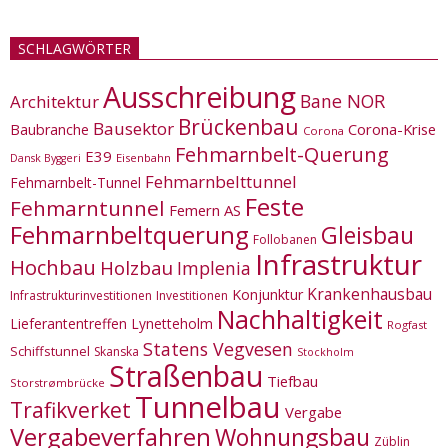
SCHLAGWÖRTER
Ausschreibung
Bane NOR
Architektur
Brückenbau
Bausektor
Corona-Krise
Baubranche
Corona
Fehmarnbelt-Querung
E39
Eisenbahn
Dansk Byggeri
Fehmarnbelttunnel
Fehmarnbelt-Tunnel
Feste
Fehmarntunnel
Femern AS
Fehmarnbeltquerung
Gleisbau
Follobanen
Infrastruktur
Hochbau
Holzbau
Implenia
Krankenhausbau
Konjunktur
Infrastrukturinvestitionen
Investitionen
Nachhaltigkeit
Lieferantentreffen
Lynetteholm
Rogfast
Statens Vegvesen
Schiffstunnel
Skanska
Stockholm
Straßenbau
Tiefbau
Storstrømbrücke
Tunnelbau
Trafikverket
Vergabe
Vergabeverfahren
Wohnungsbau
Züblin