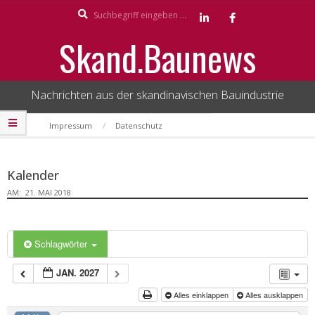
Search
Skip
to
Skand.Baunews
content
Nachrichten aus der skandinavischen Bauindustrie
Secondary
Impressum
Datenschutz
Navigation
Menu
Kalender
AM:
21. MAI 2018
Schlagwörter
JAN. 2027
Alles einklappen
Alles ausklappen