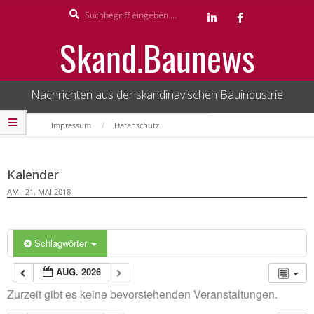
Search
Skip
to
Skand.Baunews
content
Nachrichten aus der skandinavischen Bauindustrie
Secondary
Impressum
Datenschutz
Navigation
Menu
Kalender
AM:
21. MAI 2018
Schlagwörter
AUG. 2026
Zurzeit gibt es keine bevorstehenden Veranstaltungen.