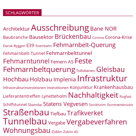
SCHLAGWÖRTER
Ausschreibung
Bane NOR
Architektur
Brückenbau
Bausektor
Corona-Krise
Baubranche
Corona
Fehmarnbelt-Querung
E39
Eisenbahn
Dansk Byggeri
Fehmarnbelttunnel
Fehmarnbelt-Tunnel
Feste
Fehmarntunnel
Femern AS
Fehmarnbeltquerung
Gleisbau
Follobanen
Infrastruktur
Hochbau
Holzbau
Implenia
Krankenhausbau
Konjunktur
Infrastrukturinvestitionen
Investitionen
Nachhaltigkeit
Lieferantentreffen
Lynetteholm
Rogfast
Statens Vegvesen
Schiffstunnel
Skanska
Storstrømbrücke
Stockholm
Straßenbau
Trafikverket
Tiefbau
Tunnelbau
Vergabeverfahren
Vergabe
Wohnungsbau
Züblin
Züblin AS