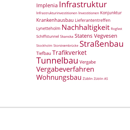
Infrastruktur
Implenia
Konjunktur
Infrastrukturinvestitionen
Investitionen
Krankenhausbau
Lieferantentreffen
Nachhaltigkeit
Lynetteholm
Rogfast
Statens Vegvesen
Schiffstunnel
Skanska
Straßenbau
Storstrømbrücke
Stockholm
Trafikverket
Tiefbau
Tunnelbau
Vergabe
Vergabeverfahren
Wohnungsbau
Züblin
Züblin AS