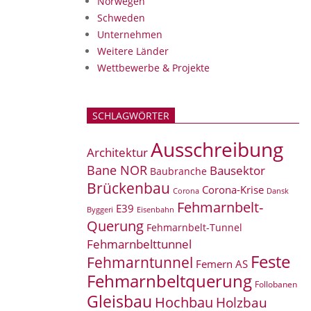
Norwegen
Schweden
Unternehmen
Weitere Länder
Wettbewerbe & Projekte
SCHLAGWÖRTER
Ausschreibung
Architektur
Bane NOR
Bausektor
Baubranche
Brückenbau
Corona-Krise
Corona
Dansk
Fehmarnbelt-
E39
Eisenbahn
Byggeri
Querung
Fehmarnbelt-Tunnel
Fehmarnbelttunnel
Feste
Fehmarntunnel
Femern AS
Fehmarnbeltquerung
Follobanen
Gleisbau
Hochbau
Holzbau