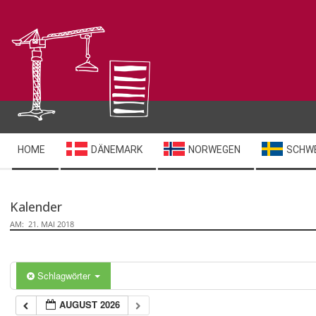
Skip
to
content
Secondary
HOME
DÄNEMARK
NORWEGEN
SCHW
Navigation
Menu
Kalender
AM:
21. MAI 2018
Schlagwörter
AUGUST 2026