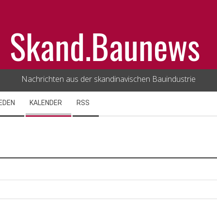
Skand.Baunews
Nachrichten aus der skandinavischen Bauindustrie
EDEN
KALENDER
RSS